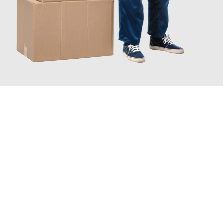
JETZT ANFRAGEN
Erleben Sie mit Umzugsmeister Eggers Jena, wie
einfach und
stressfrei Ihr Umzug Jena High Wycombe
sein kann. Unser
Expertenteam steht bereit, um Ihnen einen reibungslosen
Übergang in Ihr neues Zuhause zu garantieren.