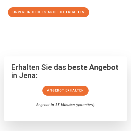
UNVERBINDLICHES ANGEBOT ERHALTEN
100% unverbindlich
– Garantiert eine Antwort
innerhalb von 15
Minuten
.
Erhalten Sie das
beste Angebot
in Jena:
ANGEBOT ERHALTEN
Angebot
in 15 Minuten
(garantiert).