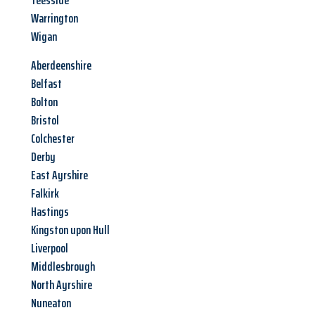
Teesside
Warrington
Wigan
Aberdeenshire
Belfast
Bolton
Bristol
Colchester
Derby
East Ayrshire
Falkirk
Hastings
Kingston upon Hull
Liverpool
Middlesbrough
North Ayrshire
Nuneaton