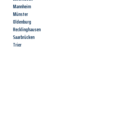
Mannheim
Münster
Oldenburg
Recklinghausen
Saarbrücken
Trier
Jetzt anfragen &
Angebot
mit Best-Preis
erhalten!
Schicken Sie uns jetzt Ihre unverbindliche Anfrage und sichern
Sie sich Ihr
individuelles Umzugsangebot für Ihr Anliegen in
Jena
zum Best-Preis! Nutzen Sie die Gelegenheit für einen