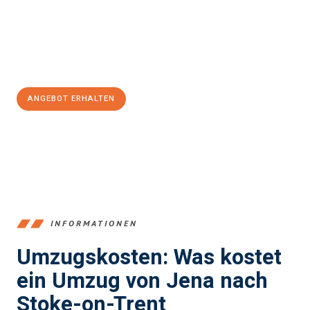
Übergang in Ihr neues Zuhause zu garantieren.
Jetzt
unverbindliches Angebot
erhalten &
100€ sparen:
ANGEBOT ERHALTEN
+4915792653389
INFORMATIONEN
Umzugskosten: Was kostet
ein Umzug von Jena nach
Stoke-on-Trent