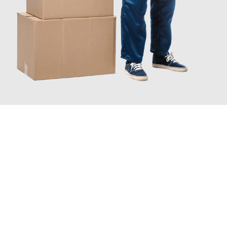
JETZT ANFRAGEN
Erleben Sie mit Umzugsmeister Eggers Jena, wie
einfach und
stressfrei Ihr Umzug Jena Stoke-on-Trent
sein kann. Unser
Expertenteam steht bereit, um Ihnen einen reibungslosen