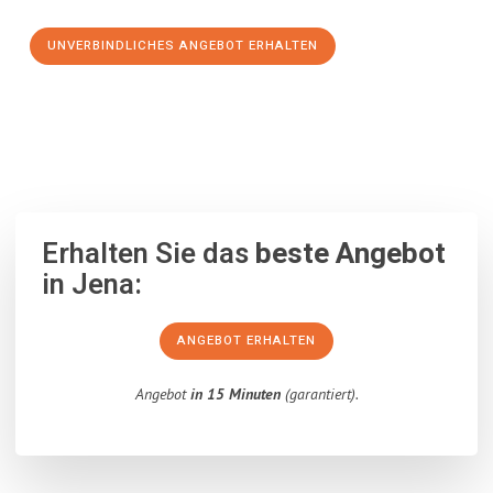
UNVERBINDLICHES ANGEBOT ERHALTEN
100% unverbindlich
– Garantiert eine Antwort
innerhalb von 15
Minuten
.
Erhalten Sie das
beste Angebot
in Jena:
ANGEBOT ERHALTEN
Angebot
in 15 Minuten
(garantiert).