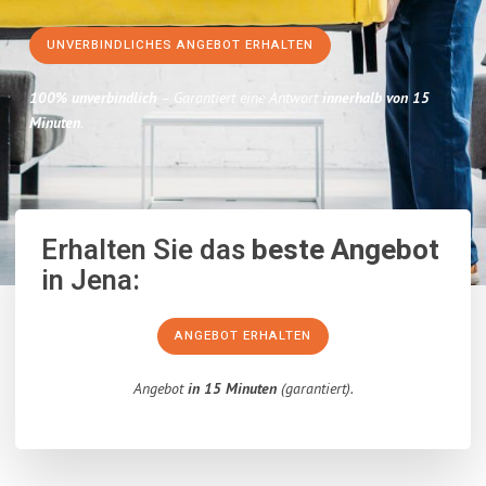
UNVERBINDLICHES ANGEBOT ERHALTEN
100% unverbindlich
– Garantiert eine Antwort
innerhalb von 15
Minuten
.
Erhalten Sie das
beste Angebot
in Jena:
ANGEBOT ERHALTEN
Angebot
in 15 Minuten
(garantiert).