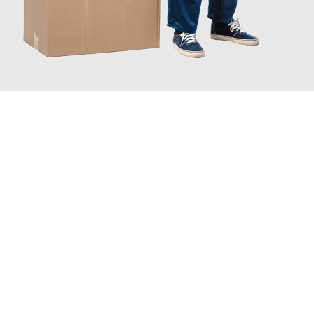
JETZT ANFRAGEN
Erleben Sie mit Umzugsmeister Eggers Jena, wie
einfach und
stressfrei Ihr Umzug Jena Aldershot
sein kann. Unser
Expertenteam steht bereit, um Ihnen einen reibungslosen
Übergang in Ihr neues Zuhause zu garantieren.
Jetzt
unverbindliches Angebot
erhalten &