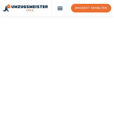
ANGEBOT ERHALTEN
Umzugsunternehmen Jena
UMZUGSMEISTER
EGGERS
Umzug Jena
Deutschland
Ihr Umzug Jena Deutschland kann so einfach sein! Erleben Sie
unseren
erstklassigen Service
und sichern Sie sich die
besten
Preise in Jena
.
Jetzt Ihr individuelles Angebot anfordern und den ersten
Schritt zu einem stressfreien Umzug nach Deutschland
machen: