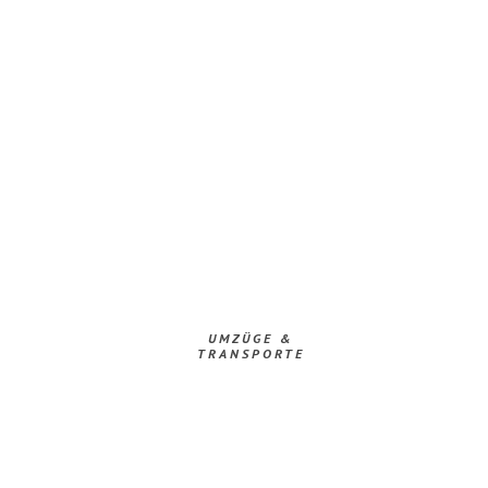
UMZÜGE &
TRANSPORTE