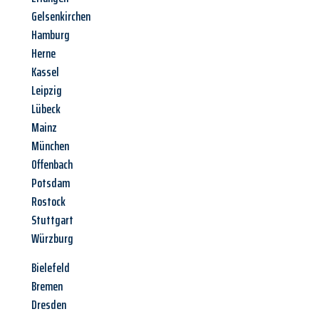
Gelsenkirchen
Hamburg
Herne
Kassel
Leipzig
Lübeck
Mainz
München
Offenbach
Potsdam
Rostock
Stuttgart
Würzburg
Bielefeld
Bremen
Dresden