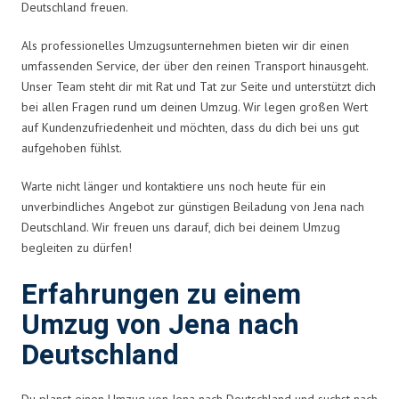
Deutschland freuen.
Als professionelles Umzugsunternehmen bieten wir dir einen
umfassenden Service, der über den reinen Transport hinausgeht.
Unser Team steht dir mit Rat und Tat zur Seite und unterstützt dich
bei allen Fragen rund um deinen Umzug. Wir legen großen Wert
auf Kundenzufriedenheit und möchten, dass du dich bei uns gut
aufgehoben fühlst.
Warte nicht länger und kontaktiere uns noch heute für ein
unverbindliches Angebot zur günstigen Beiladung von Jena nach
Deutschland. Wir freuen uns darauf, dich bei deinem Umzug
begleiten zu dürfen!
Erfahrungen zu einem
Umzug von Jena nach
Deutschland
Du planst einen Umzug von Jena nach Deutschland und suchst nach