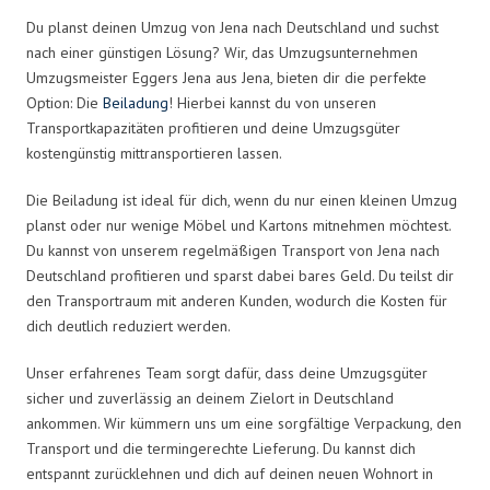
Du planst deinen Umzug von Jena nach Deutschland und suchst
nach einer günstigen Lösung? Wir, das Umzugsunternehmen
Umzugsmeister Eggers Jena aus Jena, bieten dir die perfekte
Option: Die
Beiladung
! Hierbei kannst du von unseren
Transportkapazitäten profitieren und deine Umzugsgüter
kostengünstig mittransportieren lassen.
Die Beiladung ist ideal für dich, wenn du nur einen kleinen Umzug
planst oder nur wenige Möbel und Kartons mitnehmen möchtest.
Du kannst von unserem regelmäßigen Transport von Jena nach
Deutschland profitieren und sparst dabei bares Geld. Du teilst dir
den Transportraum mit anderen Kunden, wodurch die Kosten für
dich deutlich reduziert werden.
Unser erfahrenes Team sorgt dafür, dass deine Umzugsgüter
sicher und zuverlässig an deinem Zielort in Deutschland
ankommen. Wir kümmern uns um eine sorgfältige Verpackung, den
Transport und die termingerechte Lieferung. Du kannst dich
entspannt zurücklehnen und dich auf deinen neuen Wohnort in