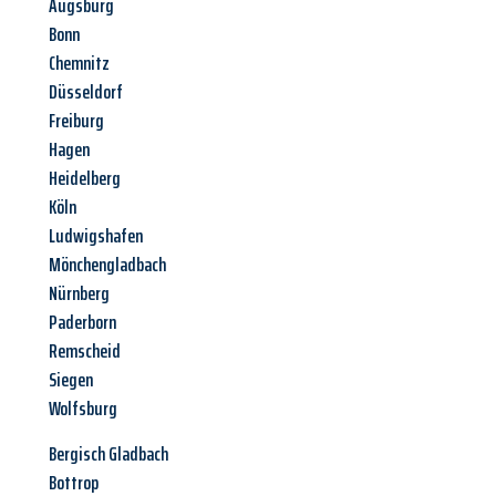
Augsburg
Bonn
Chemnitz
Düsseldorf
Freiburg
Hagen
Heidelberg
Köln
Ludwigshafen
Mönchengladbach
Nürnberg
Paderborn
Remscheid
Siegen
Wolfsburg
Bergisch Gladbach
Bottrop