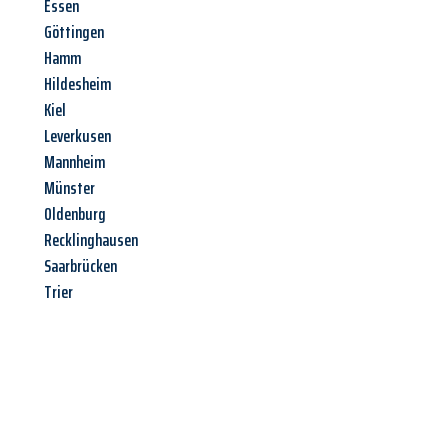
Essen
Göttingen
Hamm
Hildesheim
Kiel
Leverkusen
Mannheim
Münster
Oldenburg
Recklinghausen
Saarbrücken
Trier