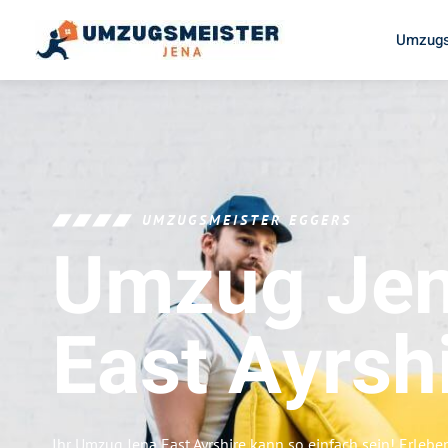
Umzugs
UMZUGSMEISTER EGGERS
Umzug Je
East Ayrsh
Ihr Umzug Jena East Ayrshire kann so einfach sein! Erlebe