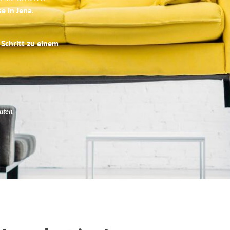
se in Jena
.
 Schritt zu einem
uten
.