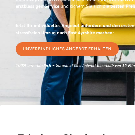
erstklassigen Service
und sichern Sie sich die
besten Prei
Jetzt Ihr individuelles Angebot anfordern und den ersten
stressfreien Umzug nach East Ayrshire machen:
UNVERBINDLICHES ANGEBOT ERHALTEN
100% unverbindlich
– Garantiert eine Antwort
innerhalb von 15 Min