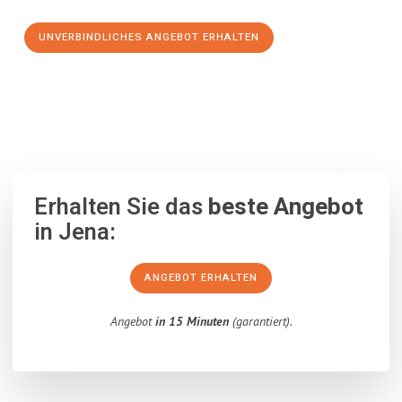
UNVERBINDLICHES ANGEBOT ERHALTEN
100% unverbindlich
– Garantiert eine Antwort
innerhalb von 15
Minuten
.
Erhalten Sie das
beste Angebot
in Jena:
ANGEBOT ERHALTEN
Angebot
in 15 Minuten
(garantiert).