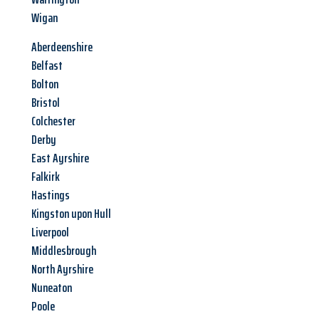
Wigan
Aberdeenshire
Belfast
Bolton
Bristol
Colchester
Derby
East Ayrshire
Falkirk
Hastings
Kingston upon Hull
Liverpool
Middlesbrough
North Ayrshire
Nuneaton
Poole