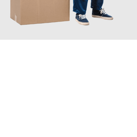
JETZT ANFRAGEN
Erleben Sie mit Umzugsmeister Eggers Jena, wie
einfach und
stressfrei Ihr Umzug Jena Highland
sein kann. Unser
Expertenteam steht bereit, um Ihnen einen reibungslosen
Übergang in Ihr neues Zuhause zu garantieren.
Jetzt
unverbindliches Angebot
erhalten &