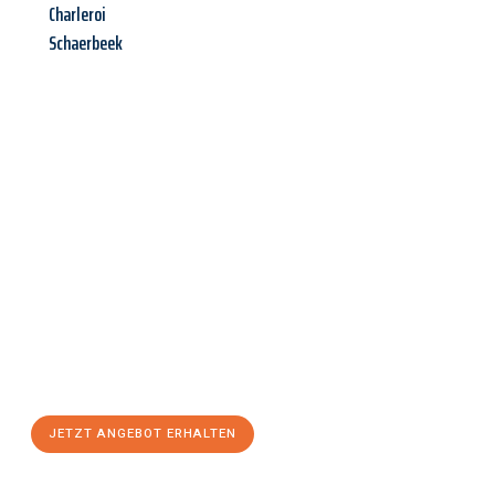
Charleroi
Schaerbeek
Jetzt anfragen &
Angebot
mit Best-Preis
erhalten!
Schicken Sie uns jetzt Ihre unverbindliche Anfrage und sichern
Sie sich Ihr
individuelles Umzugsangebot für Ihr Anliegen in
Jena
zum Best-Preis! Nutzen Sie die Gelegenheit für einen
stressfreien Umzug
mit maximalem Komfort:
JETZT ANGEBOT ERHALTEN