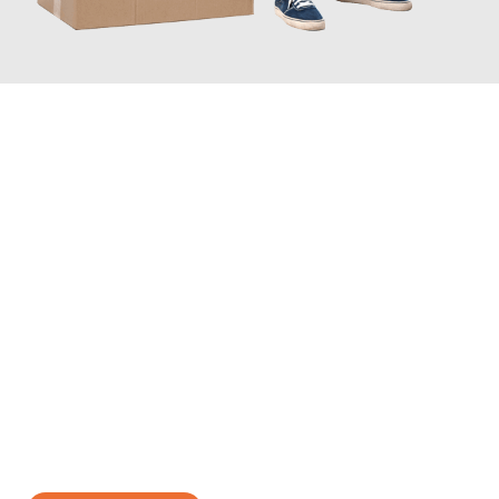
JETZT ANFRAGEN
Erleben Sie mit Umzugsmeister Eggers Jena, wie
einfach und
stressfrei Ihr Umzug Jena Brügge
sein kann. Unser
Expertenteam steht bereit, um Ihnen einen reibungslosen
Übergang in Ihr neues Zuhause zu garantieren.
Jetzt
unverbindliches Angebot
erhalten &
100€ sparen: