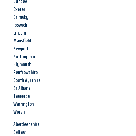
Dundee
Exeter
Grimsby
Ipswich
Lincoln
Mansfield
Newport
Nottingham
Plymouth
Renfrewshire
South Ayrshire
St Albans
Teesside
Warrington
Wigan
Aberdeenshire
Belfast