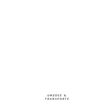
UMZÜGE &
TRANSPORTE