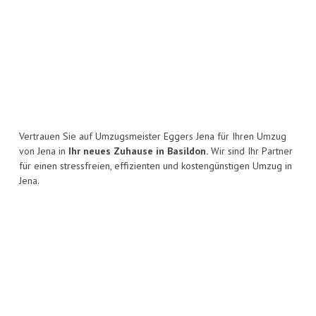
Vertrauen Sie auf Umzugsmeister Eggers Jena für Ihren Umzug
von Jena in
Ihr neues Zuhause in Basildon.
Wir sind Ihr Partner
für einen stressfreien, effizienten und kostengünstigen Umzug in
Jena.