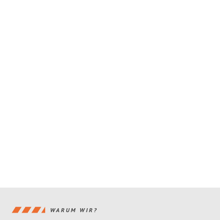
WARUM WIR?