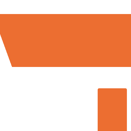
Umzugsmeister Eggers in Zahlen: