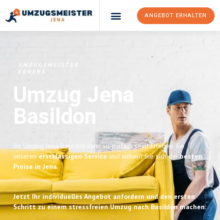
ANGEBOT ERHALTEN
Umzugsunternehmen Jena
UMZUGSMEISTER
EGGERS
Umzug Jena
Basildon
Ihr Umzug Jena Basildon kann so einfach sein! Erleben Sie
unseren
erstklassigen Service
und sichern Sie sich die
besten
Preise in Jena
.
Jetzt Ihr individuelles Angebot anfordern und den ersten
Schritt zu einem stressfreien Umzug nach Basildon machen: