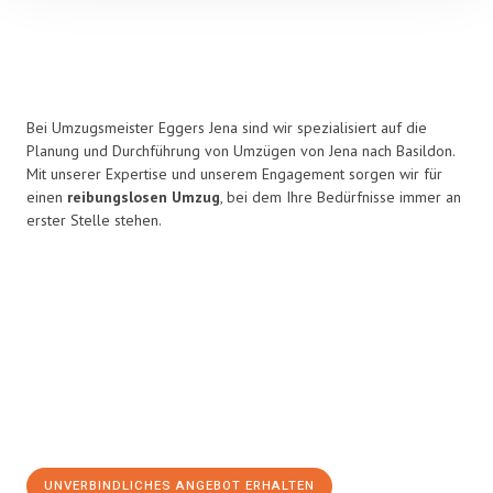
Bei Umzugsmeister Eggers Jena sind wir spezialisiert auf die
Planung und Durchführung von Umzügen von Jena nach Basildon.
Mit unserer Expertise und unserem Engagement sorgen wir für
einen
reibungslosen Umzug
, bei dem Ihre Bedürfnisse immer an
erster Stelle stehen.
UNVERBINDLICHES ANGEBOT ERHALTEN