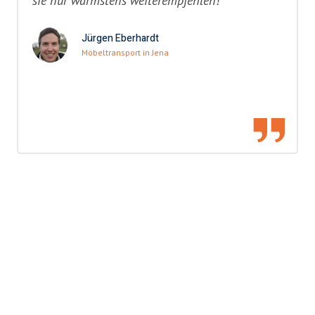
sie nur wärmstens weiterempfehlen!"
Jürgen Eberhardt
Möbeltransport in Jena