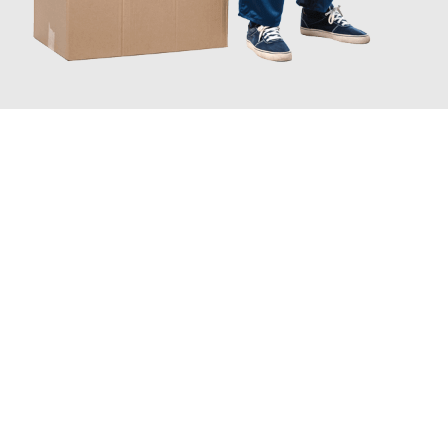
JETZT ANFRAGEN
Erleben Sie mit Umzugsmeister Eggers Jena, wie
einfach und
stressfrei Ihr Umzug Jena Basildon
sein kann. Unser
Expertenteam steht bereit, um Ihnen einen reibungslosen
Übergang in Ihr neues Zuhause zu garantieren.
Jetzt
unverbindliches Angebot
erhalten &
100€ sparen: