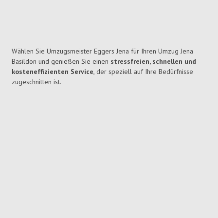
Wählen Sie Umzugsmeister Eggers Jena für Ihren Umzug Jena
Basildon und genießen Sie einen
stressfreien, schnellen und
kosteneffizienten Service
, der speziell auf Ihre Bedürfnisse
zugeschnitten ist.