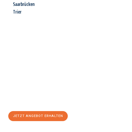
Saarbrücken
Trier
Jetzt anfragen &
Angebot
mit Best-Preis
erhalten!
Schicken Sie uns jetzt Ihre unverbindliche Anfrage und sichern
Sie sich Ihr
individuelles Umzugsangebot für Ihr Anliegen in
Jena
zum Best-Preis! Nutzen Sie die Gelegenheit für einen
stressfreien Umzug
mit maximalem Komfort:
JETZT ANGEBOT ERHALTEN