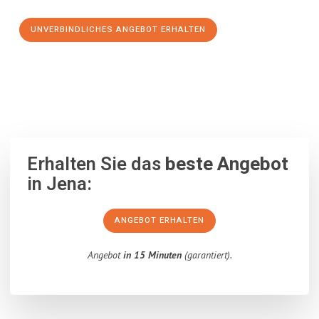
UNVERBINDLICHES ANGEBOT ERHALTEN
100% unverbindlich
– Garantiert eine Antwort
innerhalb von 15
Minuten
.
Erhalten Sie das
beste Angebot
in Jena:
ANGEBOT ERHALTEN
Angebot
in 15 Minuten
(garantiert).