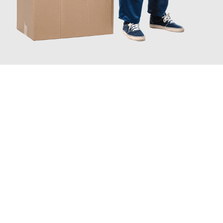
JETZT ANFRAGEN
Erleben Sie mit Umzugsmeister Eggers Jena, wie
einfach und
stressfrei Ihr Umzug Jena Hamburg
sein kann. Unser
Expertenteam steht bereit, um Ihnen einen reibungslosen
Übergang in Ihr neues Zuhause zu garantieren.
Jetzt
unverbindliches Angebot
erhalten &