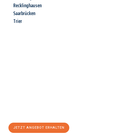
Recklinghausen
Saarbrücken
Trier
Jetzt anfragen &
Angebot
mit Best-Preis
erhalten!
Schicken Sie uns jetzt Ihre unverbindliche Anfrage und sichern
Sie sich Ihr
individuelles Umzugsangebot für Ihr Anliegen in
Jena
zum Best-Preis! Nutzen Sie die Gelegenheit für einen
stressfreien Umzug
mit maximalem Komfort:
JETZT ANGEBOT ERHALTEN