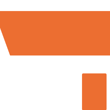
Umzugsmeister Eggers in Zahlen: