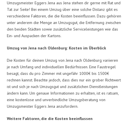
Umzugsmeister Eggers Jena aus Jena stehen dir gerne mit Rat und
Tat zur Seite! Bei einem Umzug über eine solche Distanz gibt es
verschiedene Faktoren, die die Kosten beeinflussen. Dazu gehören
unter anderem die Menge an Umzugsgut, die Entfernung zwischen
den beiden Städten sowie zusätzliche Serviceleistungen wie das
Ein- und Auspacken der Kartons.
Umzug von Jena nach Oldenburg: Kosten im Überblick
Die Kosten für deinen Umzug von Jena nach Oldenburg variieren
je nach Umfang und individuellen Bedürfnissen. Eine Faustregel
besagt, dass du pro Zimmer mit ungefähr 1000€ bis 1500€
rechnen kannst. Beachte jedoch, dass dies nur ein grober Richtwert
ist und sich je nach Umzugsgut und zusätzlichen Dienstleistungen
ändern kann. Um genaue Informationen zu erhalten, ist es ratsam,
eine kostenlose und unverbindliche Umzugsberatung von
Umzugsmeister Eggers Jena anzufordern.
Weitere Faktoren, die die Kosten beeinflussen