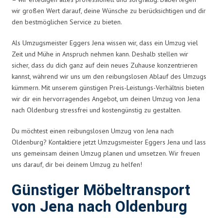
wir großen Wert darauf, deine Wünsche zu berücksichtigen und dir
den bestmöglichen Service zu bieten.
Als Umzugsmeister Eggers Jena wissen wir, dass ein Umzug viel
Zeit und Mühe in Anspruch nehmen kann. Deshalb stellen wir
sicher, dass du dich ganz auf dein neues Zuhause konzentrieren
kannst, während wir uns um den reibungslosen Ablauf des Umzugs
kümmern. Mit unserem günstigen Preis-Leistungs-Verhältnis bieten
wir dir ein hervorragendes Angebot, um deinen Umzug von Jena
nach Oldenburg stressfrei und kostengünstig zu gestalten.
Du möchtest einen reibungslosen Umzug von Jena nach
Oldenburg? Kontaktiere jetzt Umzugsmeister Eggers Jena und lass
uns gemeinsam deinen Umzug planen und umsetzen. Wir freuen
uns darauf, dir bei deinem Umzug zu helfen!
Günstiger Möbeltransport
von Jena nach Oldenburg