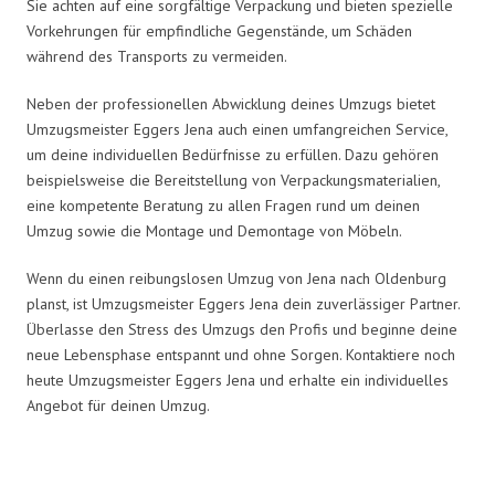
Sie achten auf eine sorgfältige Verpackung und bieten spezielle
Vorkehrungen für empfindliche Gegenstände, um Schäden
während des Transports zu vermeiden.
Neben der professionellen Abwicklung deines Umzugs bietet
Umzugsmeister Eggers Jena auch einen umfangreichen Service,
um deine individuellen Bedürfnisse zu erfüllen. Dazu gehören
beispielsweise die Bereitstellung von Verpackungsmaterialien,
eine kompetente Beratung zu allen Fragen rund um deinen
Umzug sowie die Montage und Demontage von Möbeln.
Wenn du einen reibungslosen Umzug von Jena nach Oldenburg
planst, ist Umzugsmeister Eggers Jena dein zuverlässiger Partner.
Überlasse den Stress des Umzugs den Profis und beginne deine
neue Lebensphase entspannt und ohne Sorgen. Kontaktiere noch
heute Umzugsmeister Eggers Jena und erhalte ein individuelles
Angebot für deinen Umzug.