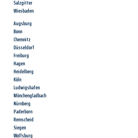
Salzgitter
Wiesbaden
Augsburg
Bonn
Chemnitz
Düsseldorf
Freiburg
Hagen
Heidelberg
Köln
Ludwigshafen
Mönchengladbach
Nürnberg
Paderborn
Remscheid
Siegen
Wolfsburg