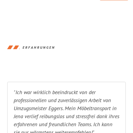
ERFAHRUNGEN
"Ich war wirklich beeindruckt von der
professionellen und zuverlässigen Arbeit von
Umzugsmeister Eggers. Mein Möbeltransport in
Jena verlief reibungslos und stressfrei dank ihres
erfahrenen und freundlichen Teams. Ich kann
sie nur wärmstens weiterempfehlen!"