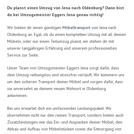
Du planst einen Umzug von Jena nach Oldenburg? Dann bist
du bei Umzugsmeister Eggers Jena genau richtig!
Wir bieten dir einen günstigen
Möbeltransport
von Jena nach
Oldenburg an. Egal, ob du einen kompletten Umzug mit all deinen
Möbeln, oder nur einen Teilumzug planst, wir stehen dir mit
unserer langjährigen Erfahrung und unserem professionellen
Service zur Seite.
Unser Team von Umzugsmeister Eggers Jena sorgt dafür, dass
dein Umzug reibungslos und stressfrei verläuft. Wir kümmern uns
um den sicheren Transport deiner Möbel und sorgen dafür, dass
sie unversehrt an deinem neuen Wohnort in Oldenburg
ankommen.
Bei uns erwartet dich ein umfassendes Leistungspaket. Wir
übernehmen nicht nur den reinen Transport, sondern bieten auch
Zusatzleistungen wie das Ein- und Auspacken deiner Möbel, den
Abbau und Aufbau von Möbelstücken sowie die Entsorgung von