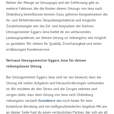
Neben der Menge an Umzugsgut und der Entfernung gibt es
weitere Faktoren, die die Kosten deines Umzugs von Jena nach
Oldenburg beeinflussen können. Dazu gehören beispielsweise die
An- und Abfahrtskosten, Verpackungsmaterial und mögliche
Zusatzleistungen wie das Ein- und Auspacken der Kartons.
Umzugsmeister Eggers Jena bietet dir ein umfassendes
Leistungsspektrum, um deinen Umzug so reibungslos wie möglich
zu gestalten. Wir stehen für Qualität, Zuverlässigkeit und einen
erstklassigen Kundenservice.
Vertraue Umzugsmeister Eggers Jena für deinen
reibungslosen Umzug
Bei Umzugsmeister Eggers Jena sind wir uns bewusst, dass ein
Umzug mit vielen Aufgaben und Herausforderungen verbunden
ist. Wir möchten dir den Stress und die Sorgen nehmen und
sorgen dafür, dass dein Umzug von Jena nach Oldenburg
reibungslos verläuft.
Kontaktiere uns
noch heute für eine
kostenlose Beratung und ein maßgeschneidertes Angebot. Mit uns
an deiner Seite hast du einen verlässlichen Partner, der sich um all