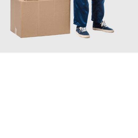
JETZT ANFRAGEN
Erleben Sie mit Umzugsmeister Eggers Jena, wie
einfach und
stressfrei Ihr Umzug Jena Bremerhaven
sein kann. Unser
Expertenteam steht bereit, um Ihnen einen reibungslosen
Übergang in Ihr neues Zuhause zu garantieren.