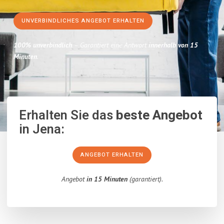
UNVERBINDLICHES ANGEBOT ERHALTEN
100% unverbindlich
– Garantiert eine Antwort
innerhalb von 15
Minuten
.
Erhalten Sie das
beste Angebot
in Jena:
ANGEBOT ERHALTEN
Angebot
in 15 Minuten
(garantiert).