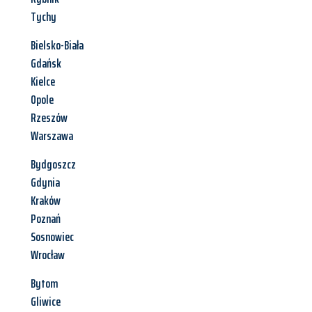
Tychy
Bielsko-Biała
Gdańsk
Kielce
Opole
Rzeszów
Warszawa
Bydgoszcz
Gdynia
Kraków
Poznań
Sosnowiec
Wrocław
Bytom
Gliwice