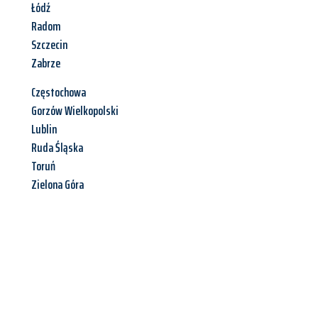
Łódź
Radom
Szczecin
Zabrze
Częstochowa
Gorzów Wielkopolski
Lublin
Ruda Śląska
Toruń
Zielona Góra
Jetzt anfragen &
Angebot