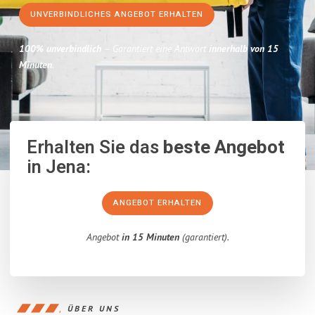
UNVERBINDLICHES ANGEBOT ERHALTEN
100% unverbindlich
– Garantiert eine Antwort
innerhalb von 15
Minuten
.
Erhalten Sie das
beste Angebot
in Jena:
ANGEBOT ERHALTEN
Angebot
in 15 Minuten
(garantiert).
ÜBER UNS