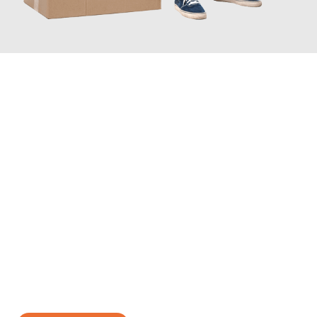
JETZT ANFRAGEN
Erleben Sie mit Umzugsmeister Eggers Jena, wie
einfach und
stressfrei Ihr Umzug Jena Ceyhan
sein kann. Unser
Expertenteam steht bereit, um Ihnen einen reibungslosen
Übergang in Ihr neues Zuhause zu garantieren.
Jetzt
unverbindliches Angebot
erhalten &
100€ sparen: