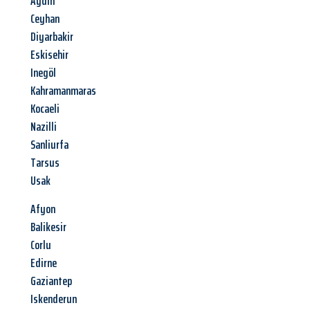
Aydin
Ceyhan
Diyarbakir
Eskisehir
Inegöl
Kahramanmaras
Kocaeli
Nazilli
Sanliurfa
Tarsus
Usak
Afyon
Balikesir
Corlu
Edirne
Gaziantep
Iskenderun