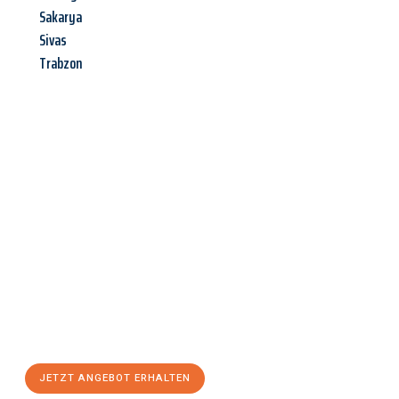
Sakarya
Sivas
Trabzon
Jetzt anfragen &
Angebot
mit Best-Preis
erhalten!
Schicken Sie uns jetzt Ihre unverbindliche Anfrage und sichern
Sie sich Ihr
individuelles Umzugsangebot für Ihr Anliegen in
Jena
zum Best-Preis! Nutzen Sie die Gelegenheit für einen
stressfreien Umzug
mit maximalem Komfort:
JETZT ANGEBOT ERHALTEN