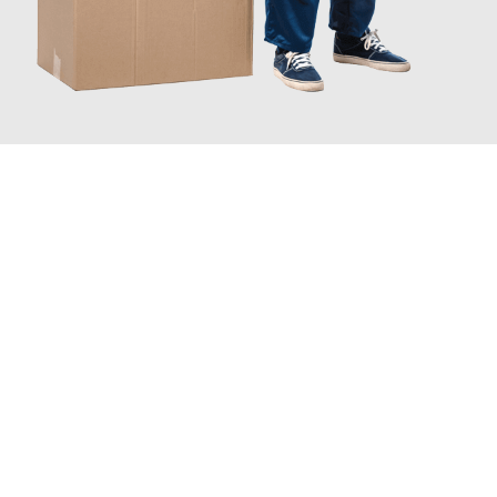
JETZT ANFRAGEN
Erleben Sie mit Umzugsmeister Eggers Jena, wie
einfach und
stressfrei Ihr Umzug Jena Osmaniye
sein kann. Unser
Expertenteam steht bereit, um Ihnen einen reibungslosen
Übergang in Ihr neues Zuhause zu garantieren.
Jetzt
unverbindliches Angebot
erhalten &