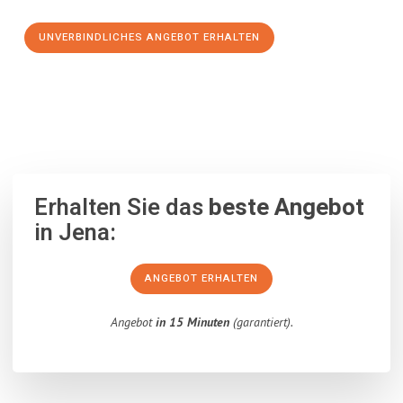
UNVERBINDLICHES ANGEBOT ERHALTEN
100% unverbindlich
– Garantiert eine Antwort
innerhalb von 15
Minuten
.
Erhalten Sie das
beste Angebot
in Jena:
ANGEBOT ERHALTEN
Angebot
in 15 Minuten
(garantiert).