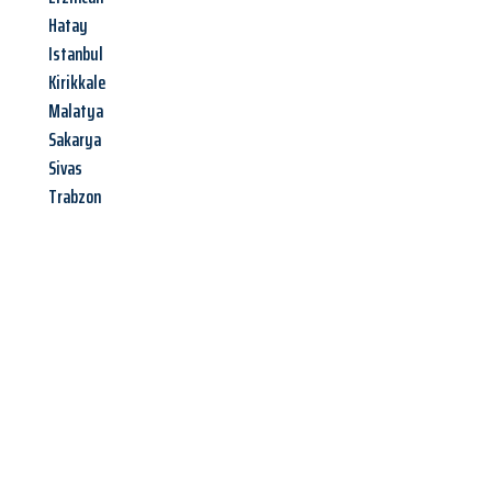
Hatay
Istanbul
Kirikkale
Malatya
Sakarya
Sivas
Trabzon
Jetzt anfragen &
Angebot
mit Best-Preis
erhalten!
Schicken Sie uns jetzt Ihre unverbindliche Anfrage und sichern
Sie sich Ihr
individuelles Umzugsangebot für Ihr Anliegen in