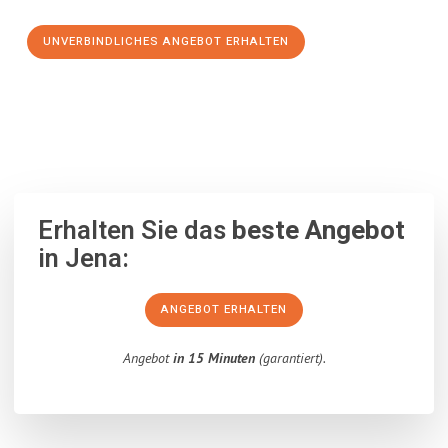
UNVERBINDLICHES ANGEBOT ERHALTEN
100% unverbindlich
– Garantiert eine Antwort
innerhalb von 15
Minuten
.
Erhalten Sie das
beste Angebot
in Jena:
ANGEBOT ERHALTEN
Angebot
in 15 Minuten
(garantiert).