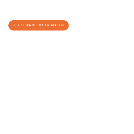
Jena
zum Best-Preis! Nutzen Sie die Gelegenheit für einen
stressfreien Umzug
mit maximalem Komfort:
JETZT ANGEBOT ERHALTEN