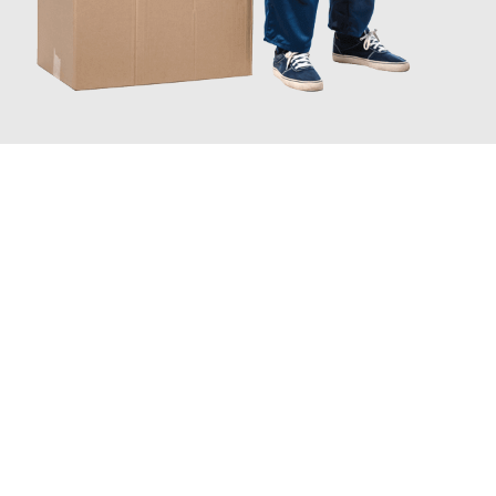
JETZT ANFRAGEN
Erleben Sie mit Umzugsmeister Eggers Jena, wie
einfach und
stressfrei Ihr Umzug Jena Bandirma
sein kann. Unser
Expertenteam steht bereit, um Ihnen einen reibungslosen
Übergang in Ihr neues Zuhause zu garantieren.
Jetzt
unverbindliches Angebot
erhalten &