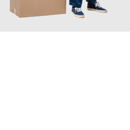
JETZT ANFRAGEN
Erleben Sie mit Umzugsmeister Eggers Jena, wie
einfach und
stressfrei Ihr Umzug Jena Samsun
sein kann. Unser
Expertenteam steht bereit, um Ihnen einen reibungslosen
Übergang in Ihr neues Zuhause zu garantieren.
Jetzt
unverbindliches Angebot
erhalten &
100€ sparen: