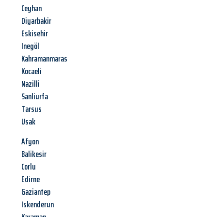
Ceyhan
Diyarbakir
Eskisehir
Inegöl
Kahramanmaras
Kocaeli
Nazilli
Sanliurfa
Tarsus
Usak
Afyon
Balikesir
Corlu
Edirne
Gaziantep
Iskenderun