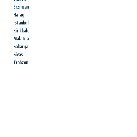
Erzincan
Hatay
Istanbul
Kirikkale
Malatya
Sakarya
Sivas
Trabzon
Jetzt anfragen &
Angebot
mit Best-Preis
erhalten!
Schicken Sie uns jetzt Ihre unverbindliche Anfrage und sichern