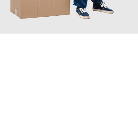
JETZT ANFRAGEN
Erleben Sie mit Umzugsmeister Eggers Jena, wie
einfach und
stressfrei Ihr Umzug Jena Derince
sein kann. Unser
Expertenteam steht bereit, um Ihnen einen reibungslosen
Übergang in Ihr neues Zuhause zu garantieren.
Jetzt
unverbindliches Angebot
erhalten &
100€ sparen: