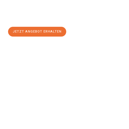
Sie sich Ihr
individuelles Umzugsangebot für Ihr Anliegen in
Jena
zum Best-Preis! Nutzen Sie die Gelegenheit für einen
stressfreien Umzug
mit maximalem Komfort:
JETZT ANGEBOT ERHALTEN