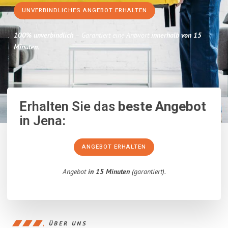
UNVERBINDLICHES ANGEBOT ERHALTEN
100% unverbindlich
– Garantiert eine Antwort
innerhalb von 15
Minuten
.
Erhalten Sie das
beste Angebot
in Jena:
ANGEBOT ERHALTEN
Angebot
in 15 Minuten
(garantiert).
ÜBER UNS