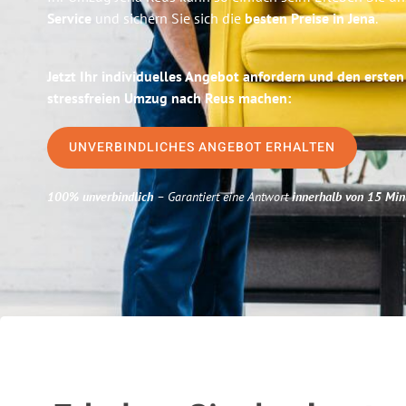
Service
und sichern Sie sich die
besten Preise in Jena
.
Jetzt Ihr individuelles Angebot anfordern und den ersten
stressfreien Umzug nach Reus machen:
UNVERBINDLICHES ANGEBOT ERHALTEN
100% unverbindlich
– Garantiert eine Antwort
innerhalb von 15 Min