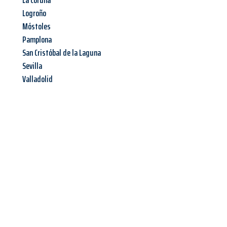
La Coruña
Logroño
Móstoles
Pamplona
San Cristóbal de la Laguna
Sevilla
Valladolid
Jetzt anfragen &
Angebot
mit Best-Preis
erhalten!
Schicken Sie uns jetzt Ihre unverbindliche Anfrage und sichern
Sie sich Ihr
individuelles Umzugsangebot für Ihr Anliegen in
Jena
zum Best-Preis! Nutzen Sie die Gelegenheit für einen