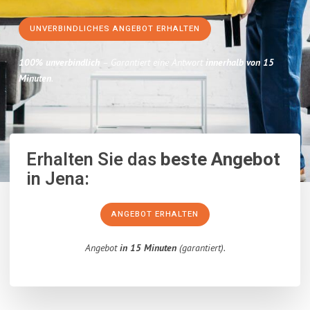
UNVERBINDLICHES ANGEBOT ERHALTEN
100% unverbindlich
– Garantiert eine Antwort
innerhalb von 15
Minuten
.
Erhalten Sie das
beste Angebot
in Jena:
ANGEBOT ERHALTEN
Angebot
in 15 Minuten
(garantiert).