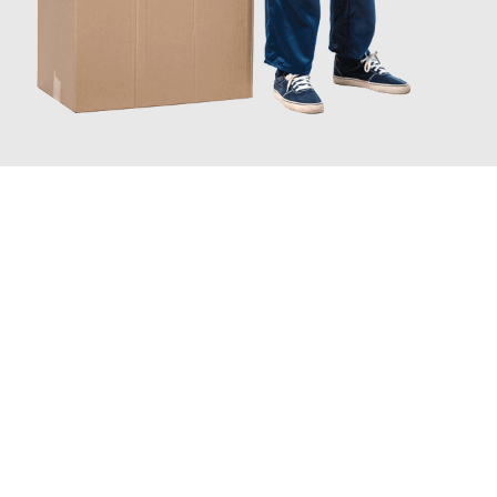
JETZT ANFRAGEN
Erleben Sie mit Umzugsmeister Eggers Jena, wie
einfach und
stressfrei Ihr Umzug Jena Fuenlabrada
sein kann. Unser
Expertenteam steht bereit, um Ihnen einen reibungslosen
Übergang in Ihr neues Zuhause zu garantieren.