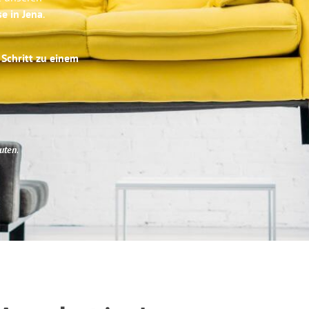
se in Jena
.
 Schritt zu einem
uten
.