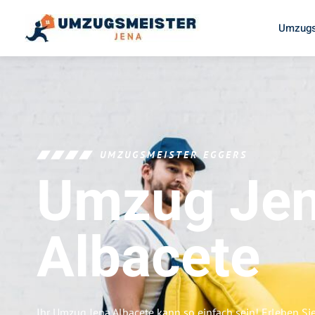
Umzugs
UMZUGSMEISTER EGGERS
Umzug Je
Albacete
Ihr Umzug Jena Albacete kann so einfach sein! Erleben Si