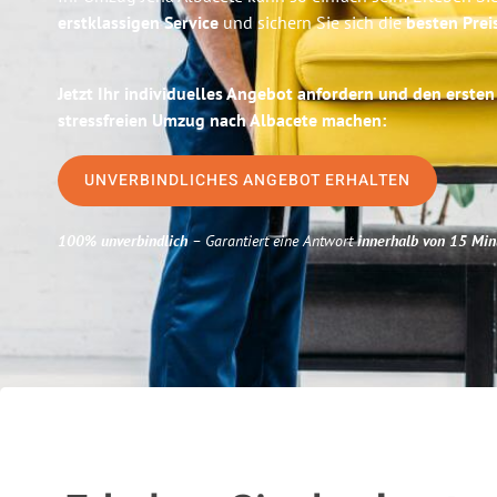
erstklassigen Service
und sichern Sie sich die
besten Prei
Jetzt Ihr individuelles Angebot anfordern und den ersten
stressfreien Umzug nach Albacete machen:
UNVERBINDLICHES ANGEBOT ERHALTEN
100% unverbindlich
– Garantiert eine Antwort
innerhalb von 15 Min