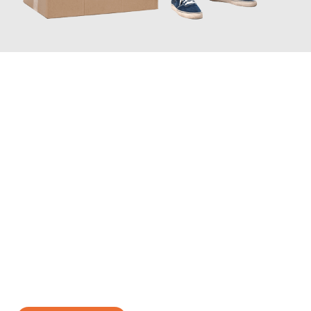
JETZT ANFRAGEN
Erleben Sie mit Umzugsmeister Eggers Jena, wie
einfach und
stressfrei Ihr Umzug Jena Lugano
sein kann. Unser
Expertenteam steht bereit, um Ihnen einen reibungslosen
Übergang in Ihr neues Zuhause zu garantieren.
Jetzt
unverbindliches Angebot
erhalten &
100€ sparen: