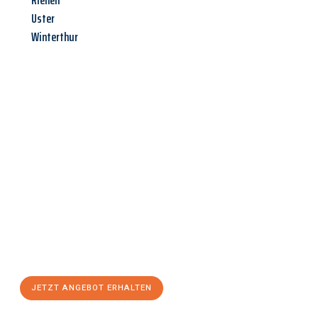
Riehen
Uster
Winterthur
Jetzt anfragen &
Angebot
mit Best-Preis
erhalten!
Schicken Sie uns jetzt Ihre unverbindliche Anfrage und sichern
Sie sich Ihr
individuelles Umzugsangebot für Ihr Anliegen in
Jena
zum Best-Preis! Nutzen Sie die Gelegenheit für einen
stressfreien Umzug
mit maximalem Komfort:
JETZT ANGEBOT ERHALTEN