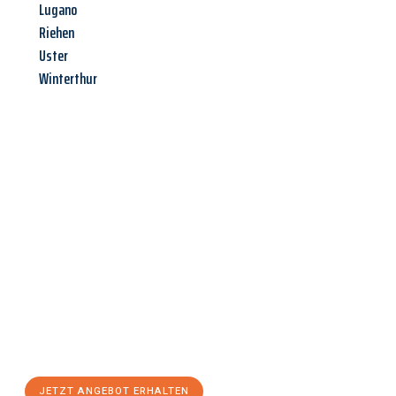
Lugano
Riehen
Uster
Winterthur
Jetzt anfragen &
Angebot
mit Best-Preis
erhalten!
Schicken Sie uns jetzt Ihre unverbindliche Anfrage und sichern
Sie sich Ihr
individuelles Umzugsangebot für Ihr Anliegen in
Jena
zum Best-Preis! Nutzen Sie die Gelegenheit für einen
stressfreien Umzug
mit maximalem Komfort:
JETZT ANGEBOT ERHALTEN