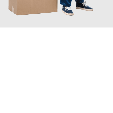
JETZT ANFRAGEN
Erleben Sie mit Umzugsmeister Eggers Jena, wie
einfach und
stressfrei Ihr Umzug Jena Carouge
sein kann. Unser
Expertenteam steht bereit, um Ihnen einen reibungslosen
Übergang in Ihr neues Zuhause zu garantieren.
Jetzt
unverbindliches Angebot
erhalten &
100€ sparen: