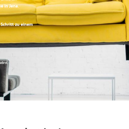
se in Jena
.
 Schritt zu einem
uten
.