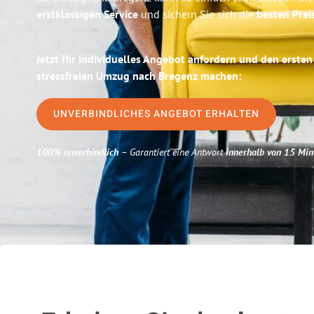
erstklassigen Service
und sichern Sie sich die
besten Prei
Jetzt Ihr individuelles Angebot anfordern und den ersten
stressfreien Umzug nach Bregenz machen:
UNVERBINDLICHES ANGEBOT ERHALTEN
100% unverbindlich
– Garantiert eine Antwort
innerhalb von 15 Min