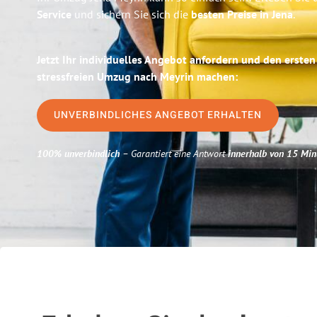
Service
und sichern Sie sich die
besten Preise in Jena
.
Jetzt Ihr individuelles Angebot anfordern und den ersten
stressfreien Umzug nach Meyrin machen:
UNVERBINDLICHES ANGEBOT ERHALTEN
100% unverbindlich
– Garantiert eine Antwort
innerhalb von 15 Min