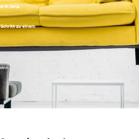
se in Jena
.
 Schritt zu einem
uten
.