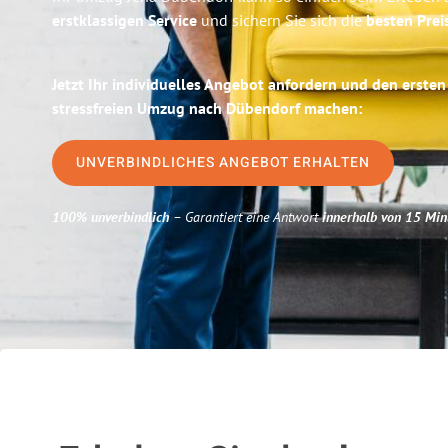
erstklassigen Service
und sichern Sie sich die
besten Prei
Jetzt Ihr individuelles Angebot anfordern und den ersten
stressfreien Umzug nach Dübendorf machen:
UNVERBINDLICHES ANGEBOT ERHALTEN
100% unverbindlich
– Garantiert eine Antwort
innerhalb von 15 Min