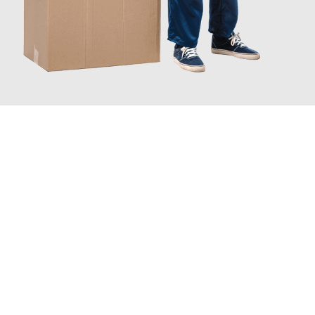
JETZT ANFRAGEN
Erleben Sie mit Umzugsmeister Eggers Jena, wie
einfach und
stressfrei Ihr Umzug Jena Kapfenberg
sein kann. Unser
Expertenteam steht bereit, um Ihnen einen reibungslosen
Übergang in Ihr neues Zuhause zu garantieren.