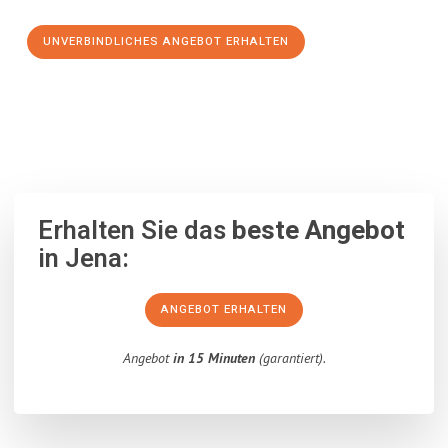
UNVERBINDLICHES ANGEBOT ERHALTEN
100% unverbindlich
– Garantiert eine Antwort
innerhalb von 15
Minuten
.
Erhalten Sie das
beste Angebot
in Jena:
ANGEBOT ERHALTEN
Angebot
in 15 Minuten
(garantiert).