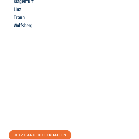
Klagenfurt
Linz
Traun
Wolfsberg
Jetzt anfragen &
Angebot
mit Best-Preis
erhalten!
Schicken Sie uns jetzt Ihre unverbindliche Anfrage und sichern
Sie sich Ihr
individuelles Umzugsangebot für Ihr Anliegen in
Jena
zum Best-Preis! Nutzen Sie die Gelegenheit für einen
stressfreien Umzug
mit maximalem Komfort:
JETZT ANGEBOT ERHALTEN