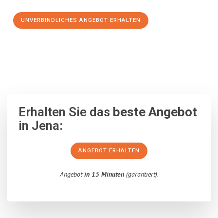
UNVERBINDLICHES ANGEBOT ERHALTEN
100% unverbindlich
– Garantiert eine Antwort
innerhalb von 15
Minuten
.
Erhalten Sie das
beste Angebot
in Jena:
ANGEBOT ERHALTEN
Angebot
in 15 Minuten
(garantiert).