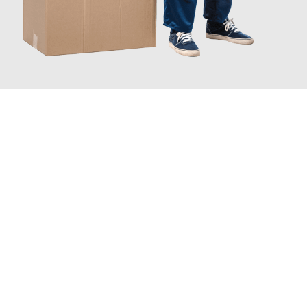
JETZT ANFRAGEN
Erleben Sie mit Umzugsmeister Eggers Jena, wie
einfach und
stressfrei Ihr Umzug Jena Innsbruck
sein kann. Unser
Expertenteam steht bereit, um Ihnen einen reibungslosen
Übergang in Ihr neues Zuhause zu garantieren.
Jetzt
unverbindliches Angebot
erhalten &