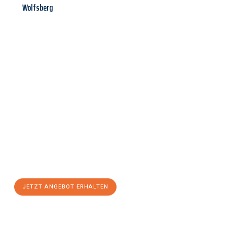
Wolfsberg
Jetzt anfragen &
Angebot
mit Best-Preis
erhalten!
Schicken Sie uns jetzt Ihre unverbindliche Anfrage und sichern
Sie sich Ihr
individuelles Umzugsangebot für Ihr Anliegen in
Jena
zum Best-Preis! Nutzen Sie die Gelegenheit für einen
stressfreien Umzug
mit maximalem Komfort:
JETZT ANGEBOT ERHALTEN