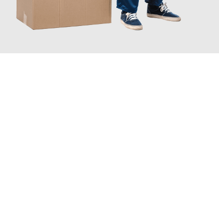
JETZT ANFRAGEN
Erleben Sie mit Umzugsmeister Eggers Jena, wie
einfach und
stressfrei Ihr Umzug Jena Vicenza
sein kann. Unser
Expertenteam steht bereit, um Ihnen einen reibungslosen
Übergang in Ihr neues Zuhause zu garantieren.
Jetzt
unverbindliches Angebot
erhalten &
100€ sparen: