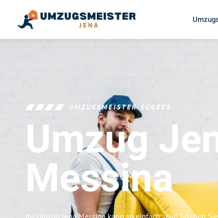
Umzugs
UMZUGSMEISTER EGGERS
Umzug Je
Messina
Ihr Umzug Jena Messina kann so einfach sein! Erleben Si