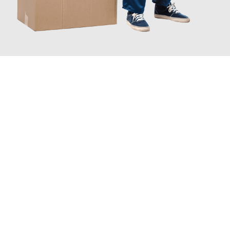
JETZT ANFRAGEN
Erleben Sie mit Umzugsmeister Eggers Jena, wie
einfach und
stressfrei Ihr Umzug Jena Pescara
sein kann. Unser
Expertenteam steht bereit, um Ihnen einen reibungslosen
Übergang in Ihr neues Zuhause zu garantieren.
Jetzt
unverbindliches Angebot
erhalten &
100€ sparen: