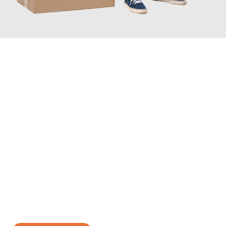
JETZT ANFRAGEN
Erleben Sie mit Umzugsmeister Eggers Jena, wie
einfach und
stressfrei Ihr Umzug Jena Nantes
sein kann. Unser
Expertenteam steht bereit, um Ihnen einen reibungslosen
Übergang in Ihr neues Zuhause zu garantieren.
Jetzt
unverbindliches Angebot
erhalten &
100€ sparen: