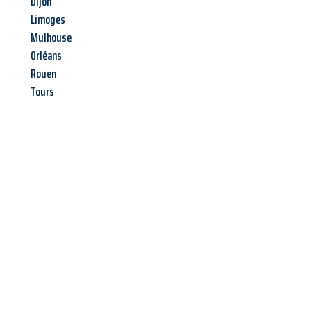
Dijon
Limoges
Mulhouse
Orléans
Rouen
Tours
Jetzt anfragen &
Angebot
mit Best-Preis
erhalten!
Schicken Sie uns jetzt Ihre unverbindliche Anfrage und sichern
Sie sich Ihr
individuelles Umzugsangebot für Ihr Anliegen in
Jena
zum Best-Preis! Nutzen Sie die Gelegenheit für einen
stressfreien Umzug
mit maximalem Komfort: