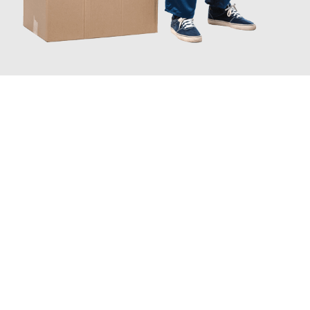
JETZT ANFRAGEN
Erleben Sie mit Umzugsmeister Eggers Jena, wie
einfach und
stressfrei Ihr Umzug Jena Le Mans
sein kann. Unser
Expertenteam steht bereit, um Ihnen einen reibungslosen
Übergang in Ihr neues Zuhause zu garantieren.
Jetzt
unverbindliches Angebot
erhalten &
100€ sparen: