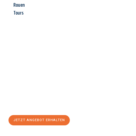
Rouen
Tours
Jetzt anfragen &
Angebot
mit Best-Preis
erhalten!
Schicken Sie uns jetzt Ihre unverbindliche Anfrage und sichern
Sie sich Ihr
individuelles Umzugsangebot für Ihr Anliegen in
Jena
zum Best-Preis! Nutzen Sie die Gelegenheit für einen
stressfreien Umzug
mit maximalem Komfort:
JETZT ANGEBOT ERHALTEN