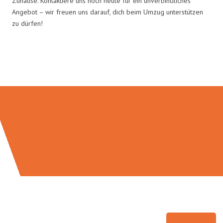
Zuhause. Kontaktiere uns noch heute für ein unverbindliches
Angebot – wir freuen uns darauf, dich beim Umzug unterstützen
zu dürfen!
Umzugsmeister Eggers in Zahlen: