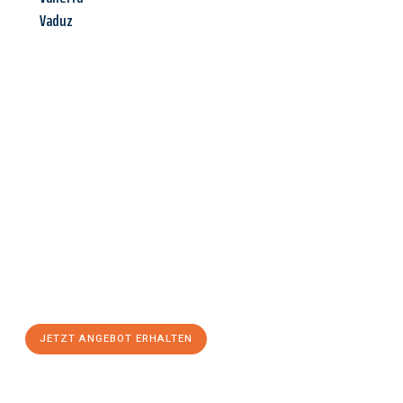
Vaduz
Jetzt anfragen &
Angebot
mit Best-Preis
erhalten!
Schicken Sie uns jetzt Ihre unverbindliche Anfrage und sichern
Sie sich Ihr
individuelles Umzugsangebot für Ihr Anliegen in
Jena
zum Best-Preis! Nutzen Sie die Gelegenheit für einen
stressfreien Umzug
mit maximalem Komfort:
JETZT ANGEBOT ERHALTEN