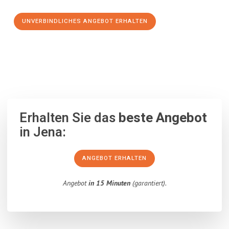
UNVERBINDLICHES ANGEBOT ERHALTEN
100% unverbindlich
– Garantiert eine Antwort
innerhalb von 15
Minuten
.
Erhalten Sie das
beste Angebot
in Jena:
ANGEBOT ERHALTEN
Angebot
in 15 Minuten
(garantiert).