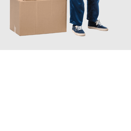
JETZT ANFRAGEN
Erleben Sie mit Umzugsmeister Eggers Jena, wie
einfach und
stressfrei Ihr Umzug Jena Schellenberg
sein kann. Unser
Expertenteam steht bereit, um Ihnen einen reibungslosen
Übergang in Ihr neues Zuhause zu garantieren.