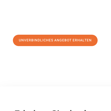
erstklassigen Service
und sichern Sie sich die
besten Prei
Jetzt Ihr individuelles Angebot anfordern und den ersten
stressfreien Umzug nach Banja Luka machen:
UNVERBINDLICHES ANGEBOT ERHALTEN
100% unverbindlich
– Garantiert eine Antwort
innerhalb von 15 Min