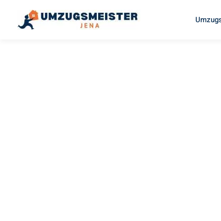
Umzugs
UMZUGSMEISTER EGGERS
Umzug Je
Banja Luk
Ihr Umzug Jena Banja Luka kann so einfach sein! Erleben