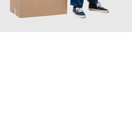
JETZT ANFRAGEN
Erleben Sie mit Umzugsmeister Eggers Jena, wie
einfach und
stressfrei Ihr Umzug Jena Monaco
sein kann. Unser
Expertenteam steht bereit, um Ihnen einen reibungslosen
Übergang in Ihr neues Zuhause zu garantieren.
Jetzt
unverbindliches Angebot
erhalten &
100€ sparen: