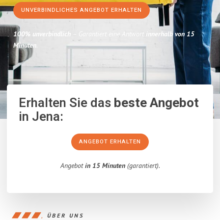
UNVERBINDLICHES ANGEBOT ERHALTEN
100% unverbindlich
– Garantiert eine Antwort
innerhalb von 15
Minuten
.
Erhalten Sie das
beste Angebot
in Jena:
ANGEBOT ERHALTEN
Angebot
in 15 Minuten
(garantiert).
ÜBER UNS