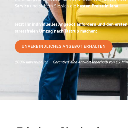
Service
und sichern Sie sich die
besten Preise in Jena
.
Jetzt Ihr individuelles Angebot anfordern und den ersten
stressfreien Umzug nach Tastrup machen:
UNVERBINDLICHES ANGEBOT ERHALTEN
100% unverbindlich
– Garantiert eine Antwort
innerhalb von 15 Min