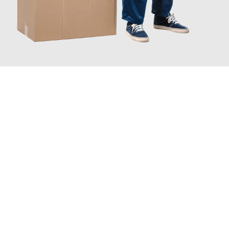
JETZT ANFRAGEN
Erleben Sie mit Umzugsmeister Eggers Jena, wie
einfach und
stressfrei Ihr Umzug Jena Horsholm
sein kann. Unser
Expertenteam steht bereit, um Ihnen einen reibungslosen
Übergang in Ihr neues Zuhause zu garantieren.
Jetzt
unverbindliches Angebot
erhalten &