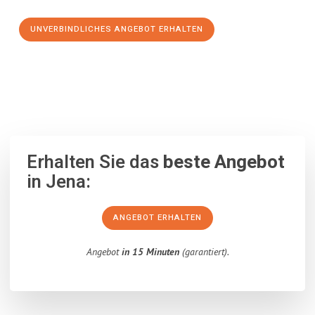
UNVERBINDLICHES ANGEBOT ERHALTEN
100% unverbindlich
– Garantiert eine Antwort
innerhalb von 15
Minuten
.
Erhalten Sie das
beste Angebot
in Jena:
ANGEBOT ERHALTEN
Angebot
in 15 Minuten
(garantiert).