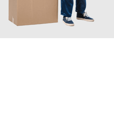
JETZT ANFRAGEN
Erleben Sie mit Umzugsmeister Eggers Jena, wie
einfach und
stressfrei Ihr Umzug Jena Greve Strand
sein kann. Unser
Expertenteam steht bereit, um Ihnen einen reibungslosen
Übergang in Ihr neues Zuhause zu garantieren.