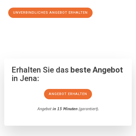
UNVERBINDLICHES ANGEBOT ERHALTEN
100% unverbindlich
– Garantiert eine Antwort
innerhalb von 15
Minuten
.
Erhalten Sie das
beste Angebot
in Jena:
ANGEBOT ERHALTEN
Angebot
in 15 Minuten
(garantiert).