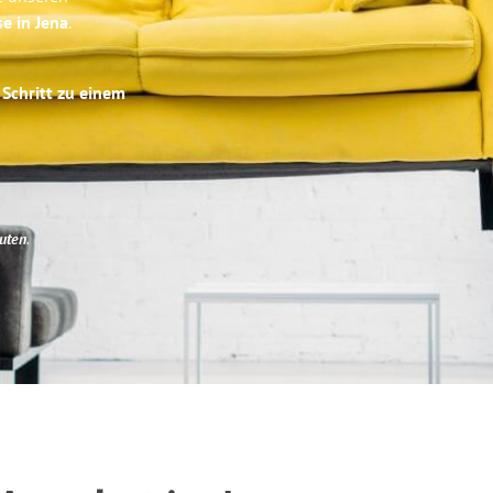
se in Jena
.
 Schritt zu einem
uten
.