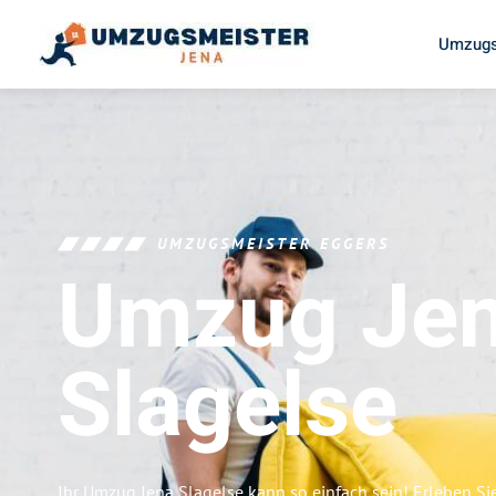
Umzugs
UMZUGSMEISTER EGGERS
Umzug Je
Slagelse
Ihr Umzug Jena Slagelse kann so einfach sein! Erleben Si