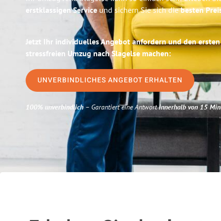
erstklassigen Service
und sichern Sie sich die
besten Prei
Jetzt Ihr individuelles Angebot anfordern und den ersten
stressfreien Umzug nach Slagelse machen:
UNVERBINDLICHES ANGEBOT ERHALTEN
100% unverbindlich
– Garantiert eine Antwort
innerhalb von 15 Min