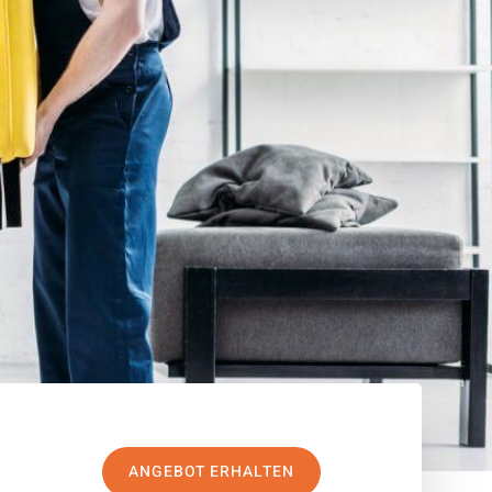
ANGEBOT ERHALTEN