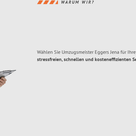
WARUM WIR?
Wählen Sie Umzugsmeister Eggers Jena für Ihr
stressfreien, schnellen und kosteneffizienten S