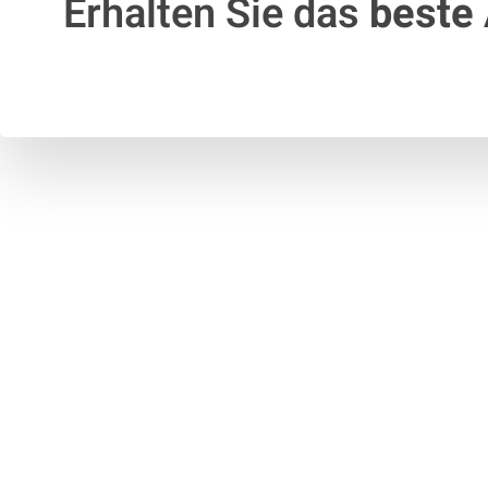
Erhalten Sie das
beste