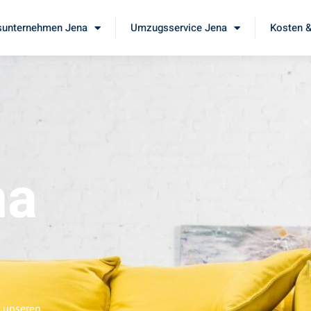
unternehmen Jena
Umzugsservice Jena
Kosten &
na
e unseren