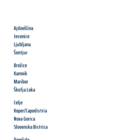
Ajdovščina
Jesenice
Ljubljana
Šentjur
Brežice
Kamnik
Maribor
Škofja Loka
Celje
Koper/Capodistria
Nova Gorica
Slovenska Bistrica
Domžale