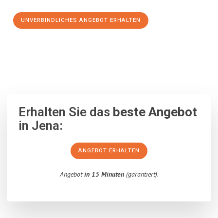
UNVERBINDLICHES ANGEBOT ERHALTEN
100% unverbindlich
– Garantiert eine Antwort
innerhalb von 15
Minuten
.
Erhalten Sie das
beste Angebot
in Jena:
ANGEBOT ERHALTEN
Angebot
in 15 Minuten
(garantiert).