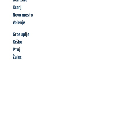
Kranj
Novo mesto
Velenje
Grosuplje
Krško
Ptuj
Žalec
Jetzt anfragen &
Angebot
mit Best-Preis
erhalten!
Schicken Sie uns jetzt Ihre unverbindliche Anfrage und sichern