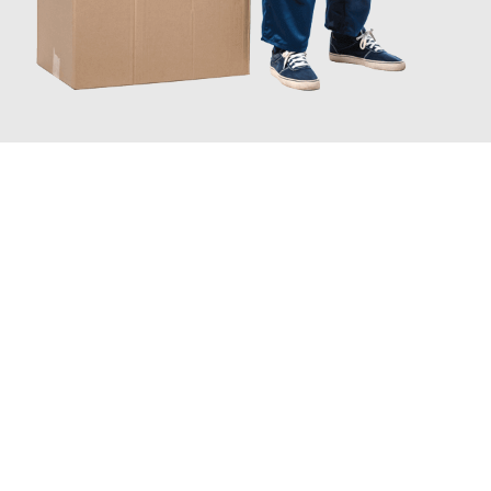
JETZT ANFRAGEN
Erleben Sie mit Umzugsmeister Eggers Jena, wie
einfach und
stressfrei Ihr Umzug Jena Ajdovščina
sein kann. Unser
Expertenteam steht bereit, um Ihnen einen reibungslosen
Übergang in Ihr neues Zuhause zu garantieren.
Jetzt
unverbindliches Angebot
erhalten &