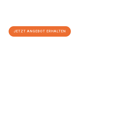
Sie sich Ihr
individuelles Umzugsangebot für Ihr Anliegen in
Jena
zum Best-Preis! Nutzen Sie die Gelegenheit für einen
stressfreien Umzug
mit maximalem Komfort:
JETZT ANGEBOT ERHALTEN