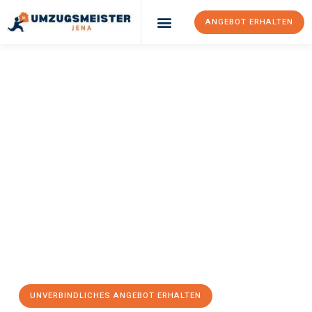
ANGEBOT ERHALTEN
Umzugsunternehmen Jena
UMZUGSMEISTER
EGGERS
Umzug Jena
Namur
Ihr Umzug Jena Namur kann so einfach sein! Erleben Sie unseren
erstklassigen Service
und sichern Sie sich die
besten Preise in
Jena
.
Jetzt Ihr individuelles Angebot anfordern und den ersten
Schritt zu einem stressfreien Umzug nach Namur machen:
UNVERBINDLICHES ANGEBOT ERHALTEN