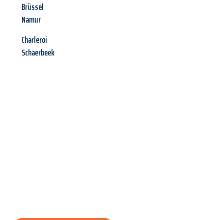
Brüssel
Namur
Charleroi
Schaerbeek
Jetzt anfragen &
Angebot
mit Best-Preis
erhalten!
Schicken Sie uns jetzt Ihre unverbindliche Anfrage und sichern
Sie sich Ihr
individuelles Umzugsangebot für Ihr Anliegen in
Jena
zum Best-Preis! Nutzen Sie die Gelegenheit für einen
stressfreien Umzug
mit maximalem Komfort: