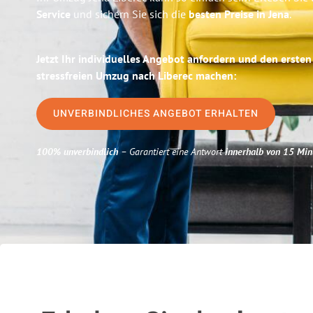
Service
und sichern Sie sich die
besten Preise in Jena
.
Jetzt Ihr individuelles Angebot anfordern und den ersten
stressfreien Umzug nach Liberec machen:
UNVERBINDLICHES ANGEBOT ERHALTEN
100% unverbindlich
– Garantiert eine Antwort
innerhalb von 15 Min